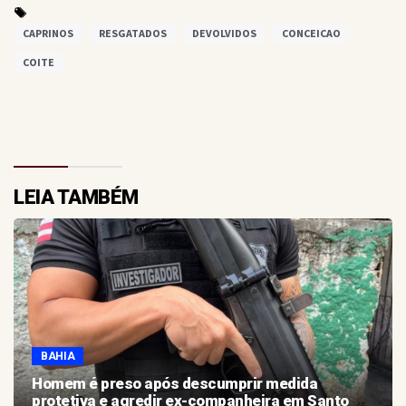
CAPRINOS
RESGATADOS
DEVOLVIDOS
CONCEICAO
COITE
LEIA TAMBÉM
BAHIA
Homem é preso após descumprir medida
protetiva e agredir ex-companheira em Santo