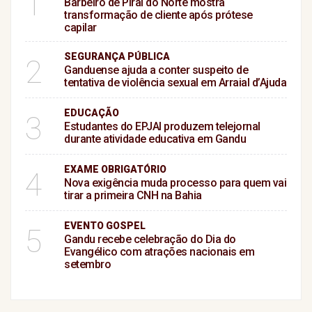
1
Barbeiro de Piraí do Norte mostra
transformação de cliente após prótese
capilar
SEGURANÇA PÚBLICA
2
Ganduense ajuda a conter suspeito de
tentativa de violência sexual em Arraial d’Ajuda
EDUCAÇÃO
3
Estudantes do EPJAI produzem telejornal
durante atividade educativa em Gandu
EXAME OBRIGATÓRIO
4
Nova exigência muda processo para quem vai
tirar a primeira CNH na Bahia
EVENTO GOSPEL
5
Gandu recebe celebração do Dia do
Evangélico com atrações nacionais em
setembro