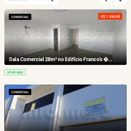
R$ 1.590,00
COMERCIAL
Sala Comercial 28m² no Edifício Franco's �...
whatsapp
COMERCIAL