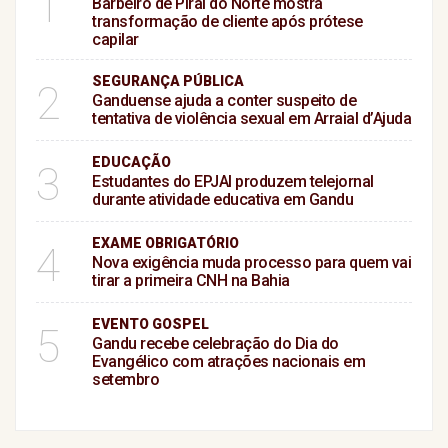
1
Barbeiro de Piraí do Norte mostra
transformação de cliente após prótese
capilar
SEGURANÇA PÚBLICA
2
Ganduense ajuda a conter suspeito de
tentativa de violência sexual em Arraial d’Ajuda
EDUCAÇÃO
3
Estudantes do EPJAI produzem telejornal
durante atividade educativa em Gandu
EXAME OBRIGATÓRIO
4
Nova exigência muda processo para quem vai
tirar a primeira CNH na Bahia
EVENTO GOSPEL
5
Gandu recebe celebração do Dia do
Evangélico com atrações nacionais em
setembro