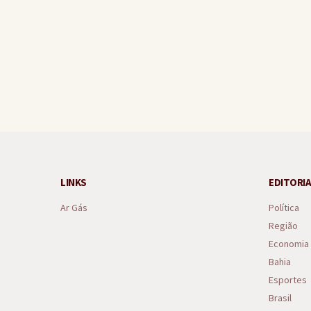
Gandu lidera ranking regio
LINKS
EDITORIA
Ar Gás
Política
Região
Economia
Bahia
Esportes
Brasil