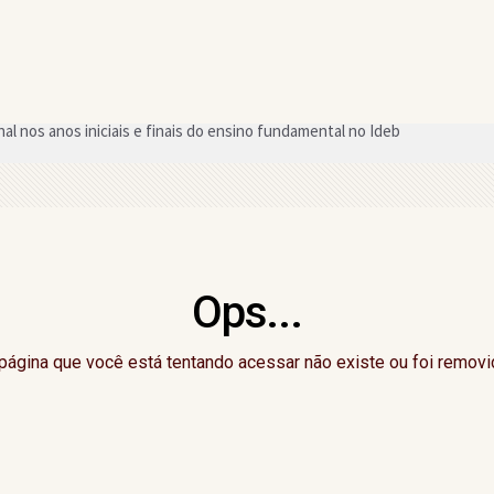
2026 começa neste domingo (9) com novo formato e mudanças no regu
o a deputado estadual da região declarou em bens ao TSE
neficiada com chamada pública para merenda escolar em Gandu
tura, equipes aceitam acordo e Campeonato de Bairros de Gandu é mant
Ops...
du promove 3ª edição do "CelebrAí CelebrAí" nesta quinta-feira; saiba
 cursos e oficinas gratuitas em Gandu
página que você está tentando acessar não existe ou foi removi
Senado pela Bahia, Delliana Ricelli critica falta de representatividade fe
ção do Campeonato de Bairros de Gandu; saiba o motivo
do Dia do Evangélico com atrações nacionais em setembro