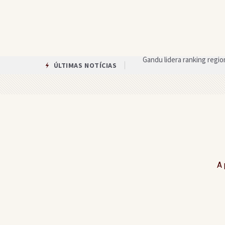
Campeonato Teolandense 
ÚLTIMAS NOTÍCIAS
Veja quanto cada candidat
Agricultura familiar é be
Após reunião com a prefei
Assembleia de Deus em Gan
Circuito das Artes oferece
A 
Única mulher candidata ao 
Equipes anunciam paralisa
Gandu recebe celebração 