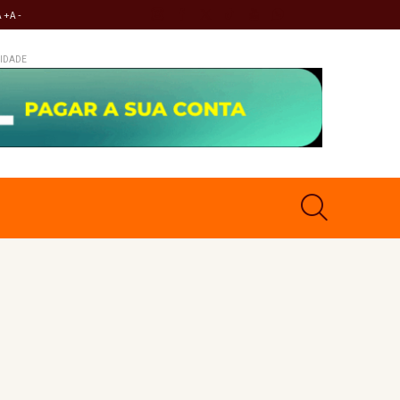
A +
A -
IDADE