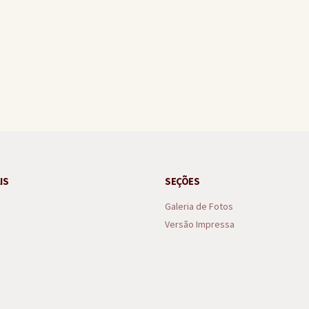
nal nos anos iniciais e finais do ensino fundamental no Ideb
IS
SEÇÕES
Galeria de Fotos
Versão Impressa