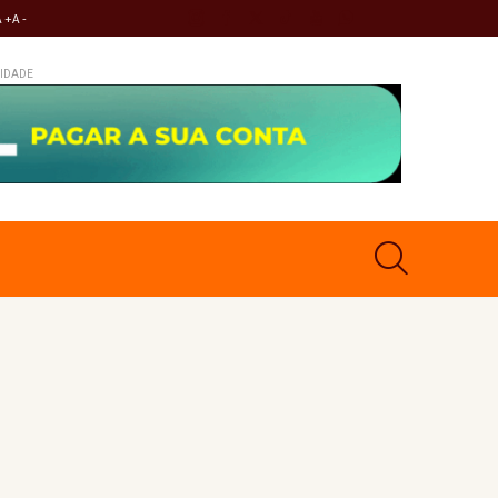
A +
A -
IDADE