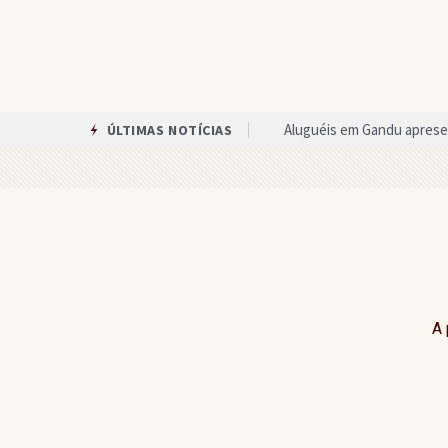
Aluguéis em Gandu apresen
ÚLTIMAS NOTÍCIAS
Confira o ranking das esc
Estudantes do EPJAI produ
Nova exigência muda proce
Gandu recebe celebração 
Gandu lidera ranking regio
A 
Campeonato Teolandense 
Veja quanto cada candidat
Barbeiro de Piraí do Norte