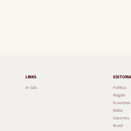
Ganduense ajuda a conter s
LINKS
EDITORIA
Ar Gás
Política
Região
Economia
Bahia
Esportes
Brasil