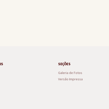
uspeito de tentativa de violência sexual em Arraial d’Ajuda
IS
SEÇÕES
Galeria de Fotos
Versão Impressa