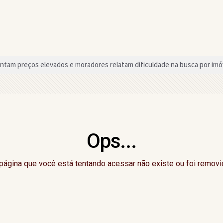
tam preços elevados e moradores relatam dificuldade na busca por imó
olas com melhores notas nos anos iniciais no ensino fundamental na regi
zem telejornal durante atividade educativa em Gandu
sso para quem vai tirar a primeira CNH na Bahia
Ops...
do Dia do Evangélico com atrações nacionais em setembro
nal nos anos iniciais e finais do ensino fundamental no Ideb
página que você está tentando acessar não existe ou foi removi
2026 começa neste domingo (9) com novo formato e mudanças no regu
o a deputado estadual da região declarou em bens ao TSE
 mostra transformação de cliente após prótese capilar