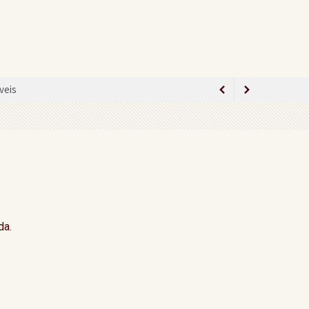
veis
ão
da.
lamento