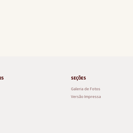
nal nos anos iniciais e finais do ensino fundamental no Ideb
IS
SEÇÕES
Galeria de Fotos
Versão Impressa