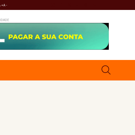
A +
A -
IDADE