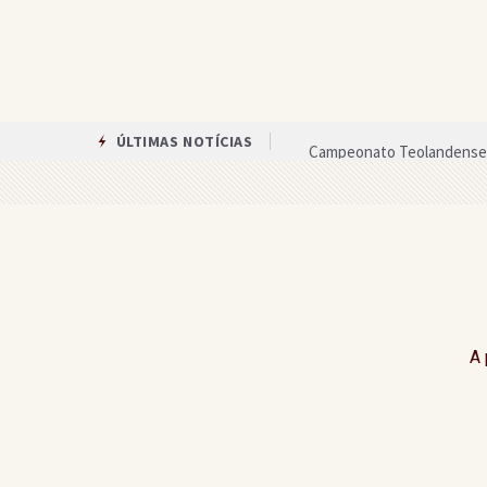
Campeonato Teolandense 
ÚLTIMAS NOTÍCIAS
Veja quanto cada candidat
Agricultura familiar é be
Após reunião com a prefei
Assembleia de Deus em Gan
Circuito das Artes oferece
A 
Única mulher candidata ao 
Equipes anunciam paralisa
Gandu recebe celebração 