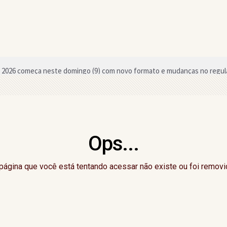
2026 começa neste domingo (9) com novo formato e mudanças no regu
o a deputado estadual da região declarou em bens ao TSE
neficiada com chamada pública para merenda escolar em Gandu
tura, equipes aceitam acordo e Campeonato de Bairros de Gandu é mant
Ops...
du promove 3ª edição do "CelebrAí CelebrAí" nesta quinta-feira; saiba
 cursos e oficinas gratuitas em Gandu
página que você está tentando acessar não existe ou foi removi
Senado pela Bahia, Delliana Ricelli critica falta de representatividade fe
ção do Campeonato de Bairros de Gandu; saiba o motivo
do Dia do Evangélico com atrações nacionais em setembro