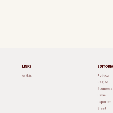
Gandu lidera ranking regio
LINKS
EDITORIA
Ar Gás
Política
Região
Economia
Bahia
Esportes
Brasil