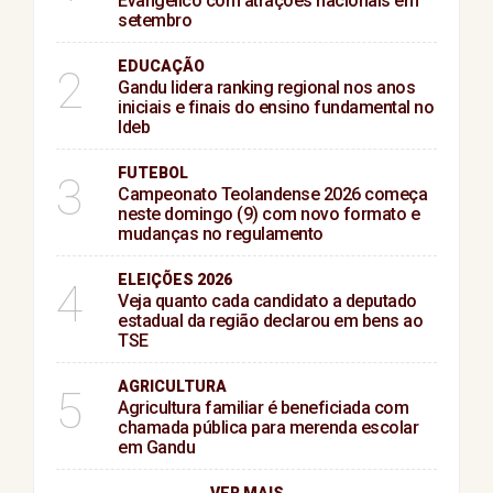
Evangélico com atrações nacionais em
setembro
EDUCAÇÃO
2
Gandu lidera ranking regional nos anos
iniciais e finais do ensino fundamental no
Ideb
FUTEBOL
3
Campeonato Teolandense 2026 começa
neste domingo (9) com novo formato e
mudanças no regulamento
ELEIÇÕES 2026
4
Veja quanto cada candidato a deputado
estadual da região declarou em bens ao
TSE
AGRICULTURA
5
Agricultura familiar é beneficiada com
chamada pública para merenda escolar
em Gandu
VER MAIS