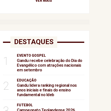
VER MAIS
DESTAQUES
EVENTO GOSPEL
1
Gandu recebe celebração do Dia do
Evangélico com atrações nacionais
em setembro
EDUCAÇÃO
2
Gandu lidera ranking regional nos
anos iniciais e finais do ensino
fundamental no Ideb
FUTEBOL
3
Campeonato Teolandense 2026