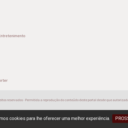
 Entretenimento
s
rter
reitos reservados - Permitida a reprodução do conteúdo deste portal desde que autorizad
os cookies para lhe oferecer uma melhor experiência.
PROS