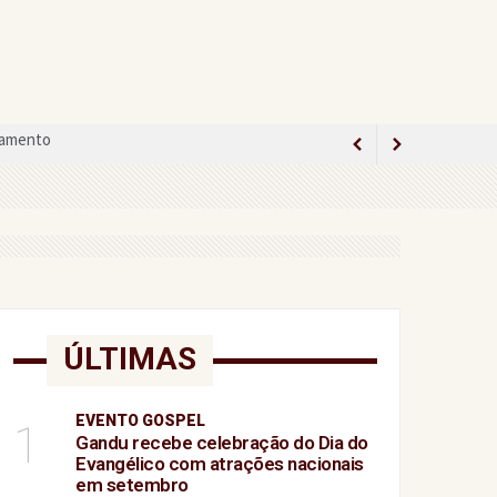
ido
 como conseguir seu ingresso
minina
ÚLTIMAS
EVENTO GOSPEL
1
Gandu recebe celebração do Dia do
Evangélico com atrações nacionais
em setembro