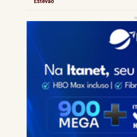
Estêvão
P