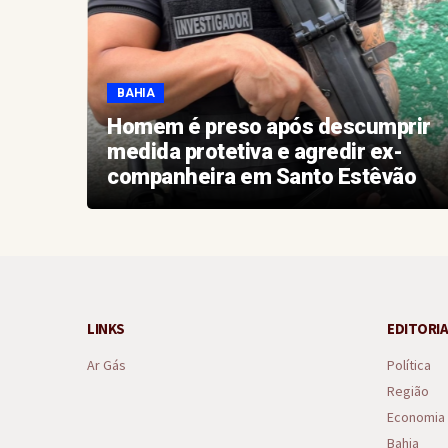
BAHIA
e
Homem é preso após descumprir
medida protetiva e agredir ex-
companheira em Santo Estêvão
LINKS
EDITORIA
Ar Gás
Política
Região
Economia
Bahia