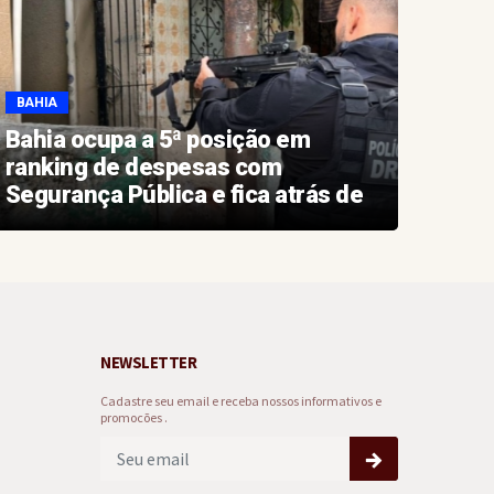
BAHIA
BAHI
Bahia ocupa a 5ª posição em
Aero
ranking de despesas com
novo
Segurança Pública e fica atrás de
Aero
estados do Sudeste e do Sul
NEWSLETTER
Cadastre seu email e receba nossos informativos e
promocões .