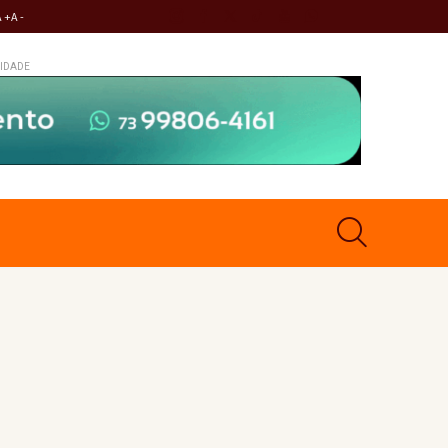
A +
A -
IDADE