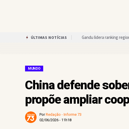
Gandu lidera ranking regio
ÚLTIMAS NOTÍCIAS
Campeonato Teolandense 
Veja quanto cada candidat
Agricultura familiar é be
MUNDO
Após reunião com a prefei
China defende sober
Assembleia de Deus em Gan
propõe ampliar coo
Circuito das Artes oferece
Única mulher candidata ao 
Por
Redação - Informe 73
Nova exigência muda proce
02/06/2026 - 11h18