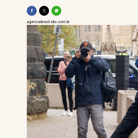
Gandu recebe celebração 
agenciabrasil.ebc.com.br