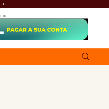
A +
A -
IDADE