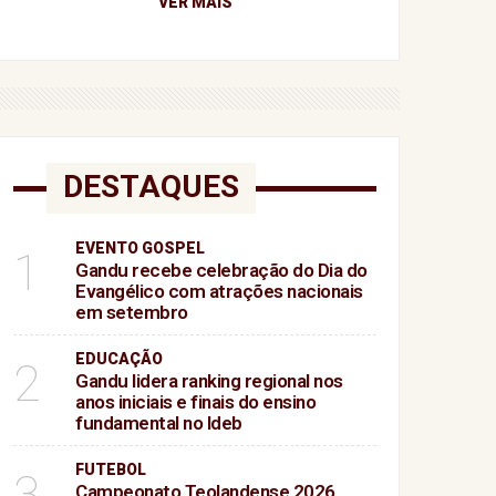
VER MAIS
DESTAQUES
EVENTO GOSPEL
1
Gandu recebe celebração do Dia do
Evangélico com atrações nacionais
em setembro
EDUCAÇÃO
2
Gandu lidera ranking regional nos
anos iniciais e finais do ensino
fundamental no Ideb
FUTEBOL
3
Campeonato Teolandense 2026