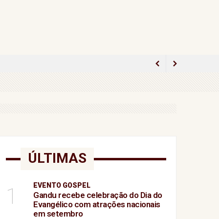
lamento
ido
 como conseguir seu ingresso
ÚLTIMAS
EVENTO GOSPEL
minina
1
Gandu recebe celebração do Dia do
Evangélico com atrações nacionais
em setembro