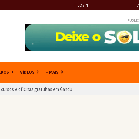
LOGIN
PUBLIC
ADOS
VÍDEOS
+ MAIS
 cursos e oficinas gratuitas em Gandu
Senado pela Bahia, Delliana Ricelli critica falta de representatividade fe
ção do Campeonato de Bairros de Gandu; saiba o motivo
perar R$ 350 na região com valorização do mercado
 de integrar grupo criminoso responsável por fraudes fundiárias na Bah