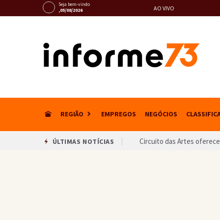
Seja bem-vindo
AO VIVO
,05/08/2026
REGIÃO
EMPREGOS
NEGÓCIOS
CLASSIFIC
Circuito das Artes oferece
ÚLTIMAS NOTÍCIAS
Única mulher candidata ao 
Equipes anunciam paralisa
Arroba do cacau volta a su
Advogado é preso suspeito