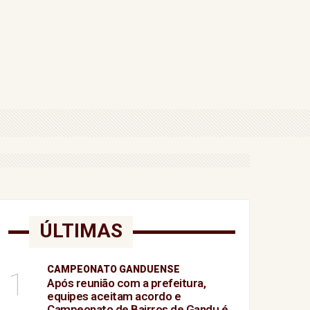
ça Federal
o Sudeste e do Sul
ido
 como conseguir seu ingresso
ÚLTIMAS
CAMPEONATO GANDUENSE
1
Após reunião com a prefeitura,
equipes aceitam acordo e
Campeonato de Bairros de Gandu é