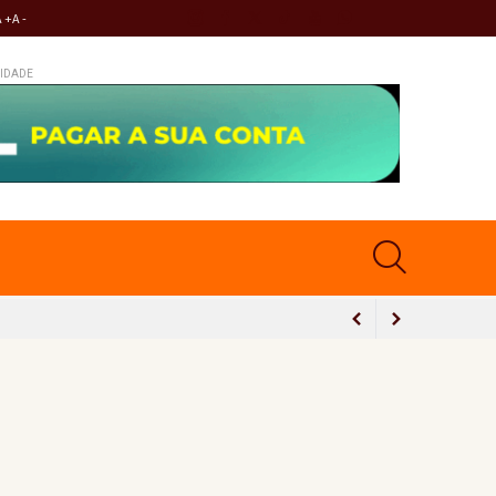
A +
A -
IDADE
minina
ia