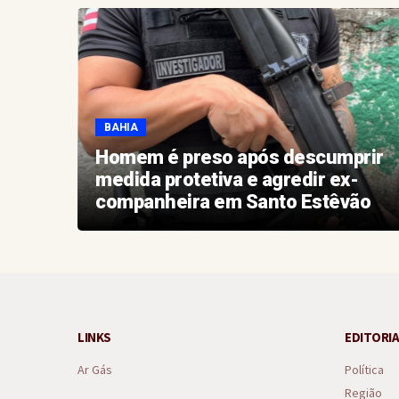
BAHIA
e
Homem é preso após descumprir
medida protetiva e agredir ex-
companheira em Santo Estêvão
LINKS
EDITORIA
Ar Gás
Política
Região