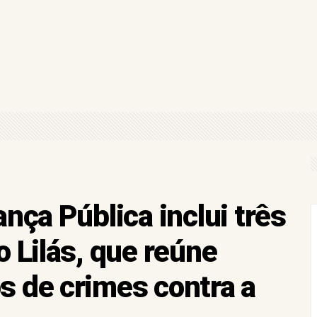
mprir medida protetiva e agredir ex-companheira em Santo Estêvão
Bacharelados Interdisciplinares voltam a ser alvo de discussão na Justi
em ranking de despesas com Segurança Pública e fica atrás de estados d
tura, equipes aceitam acordo e Campeonato de Bairros de Gandu é mant
du promove 3ª edição do "CelebrAí CelebrAí" nesta quinta-feira; saiba
nça Pública inclui três
 Lilás, que reúne
s de crimes contra a