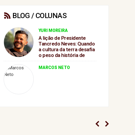
BLOG / COLUNAS
YURI MOREIRA
A lição de Presidente
Tancredo Neves: Quando
a cultura da terra desafia
o peso da história de
GanduA lição de
Presidente Tancredo
MARCOS NETO
Neves: Quando a cultura
da terra desafia o peso da
história de Gandu