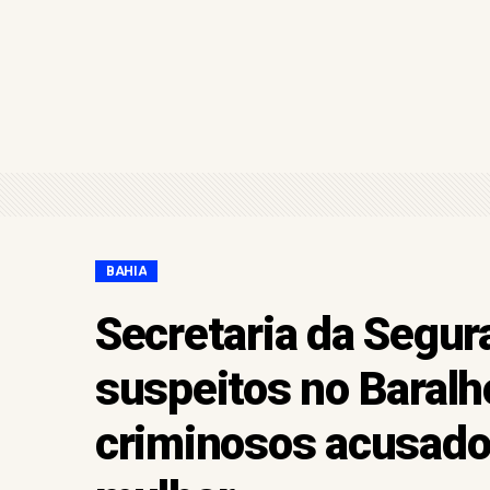
Homem é preso após descu
Cotas para estudantes dos 
Bahia ocupa a 5ª posição 
Após reunião com a prefei
Assembleia de Deus em Gan
BAHIA
Secretaria da Segura
suspeitos no Baralho
criminosos acusado