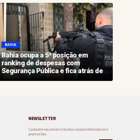
BAHIA
BAHI
Bahia ocupa a 5ª posição em
Aero
ranking de despesas com
novo
Segurança Pública e fica atrás de
Aero
estados do Sudeste e do Sul
NEWSLETTER
Cadastre seu email e receba nossos informativos e
promocões .