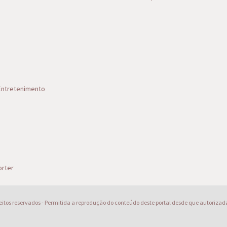
 Entretenimento
s
rter
reitos reservados - Permitida a reprodução do conteúdo deste portal desde que autorizad