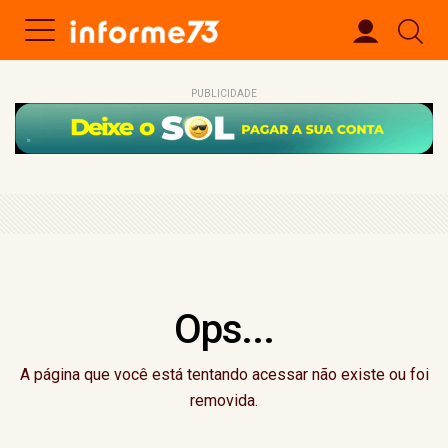
PUBLICIDADE
Ops...
A página que você está tentando acessar não existe ou foi
removida.