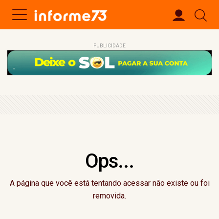
PUBLICIDADE
Ops...
A página que você está tentando acessar não existe ou foi
removida.