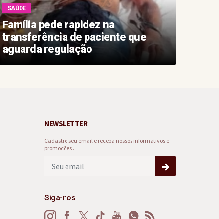
SAÚDE
PALE
Família pede rapidez na
Pale
transferência de paciente que
será
aguarda regulação
Guim
NEWSLETTER
Cadastre seu email e receba nossos informativos e
promocões .
Siga-nos