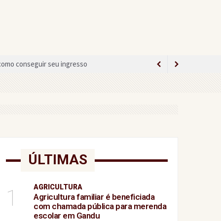
 como conseguir seu ingresso
minina
ia
ÚLTIMAS
AGRICULTURA
ça Federal
1
Agricultura familiar é beneficiada
com chamada pública para merenda
escolar em Gandu