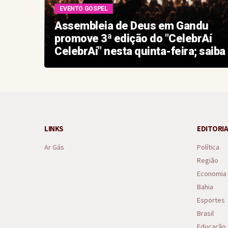
EVENTO GOSPEL
iada
Assembleia de Deus em Gandu
promove 3ª edição do "CelebrAí
CelebrAí" nesta quinta-feira; saiba
como conseguir seu ingresso
LINKS
EDITORIA
Ar Gás
Política
Região
Economia
Bahia
Esportes
Brasil
Educação