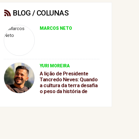
BLOG / COLUNAS
MARCOS NETO
YURI MOREIRA
A lição de Presidente
Tancredo Neves: Quando
a cultura da terra desafia
o peso da história de
GanduA lição de
Presidente Tancredo
Neves: Quando a cultura
da terra desafia o peso da
história de Gandu