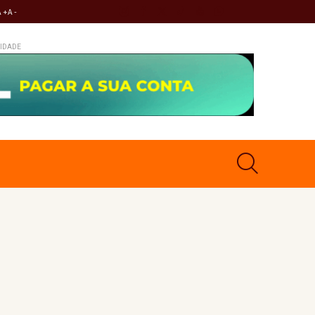
A +
A -
IDADE