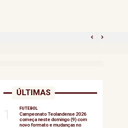
ido
 como conseguir seu ingresso
minina
ÚLTIMAS
FUTEBOL
ia
1
Campeonato Teolandense 2026
lamento
começa neste domingo (9) com
novo formato e mudanças no