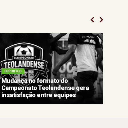
ESPORTES
FUTE
Mudança no formato do
Novo
Campeonato Teolandense gera
comp
insatisfação entre equipes
Muni