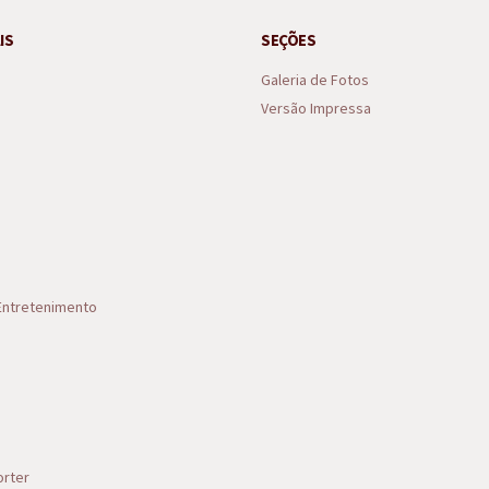
IS
SEÇÕES
Galeria de Fotos
Versão Impressa
 Entretenimento
s
rter