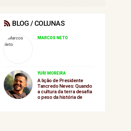
BLOG / COLUNAS
MARCOS NETO
YURI MOREIRA
A lição de Presidente
Tancredo Neves: Quando
a cultura da terra desafia
o peso da história de
GanduA lição de
Presidente Tancredo
Neves: Quando a cultura
da terra desafia o peso da
história de Gandu