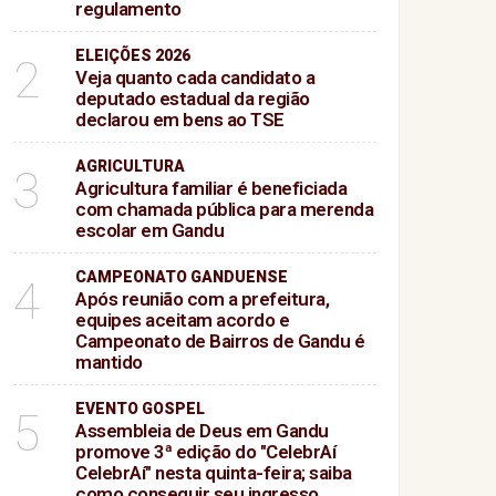
regulamento
ELEIÇÕES 2026
2
Veja quanto cada candidato a
deputado estadual da região
declarou em bens ao TSE
AGRICULTURA
3
Agricultura familiar é beneficiada
com chamada pública para merenda
escolar em Gandu
CAMPEONATO GANDUENSE
4
Após reunião com a prefeitura,
equipes aceitam acordo e
Campeonato de Bairros de Gandu é
mantido
EVENTO GOSPEL
5
Assembleia de Deus em Gandu
promove 3ª edição do "CelebrAí
CelebrAí" nesta quinta-feira; saiba
como conseguir seu ingresso