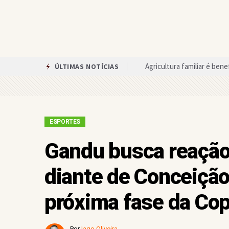
Agricultura familiar é be
ÚLTIMAS NOTÍCIAS
Após reunião com a prefei
Assembleia de Deus em Gan
Circuito das Artes oferece
ESPORTES
Única mulher candidata ao 
Gandu busca reação
Equipes anunciam paralisa
diante de Conceição
Arroba do cacau volta a su
próxima fase da Cop
Advogado é preso suspeito
Campeonato Teolandense 
Por
Iago Oliveira