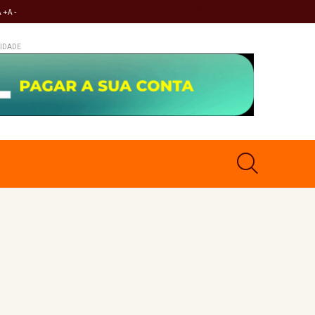
A +
A -
IDADE