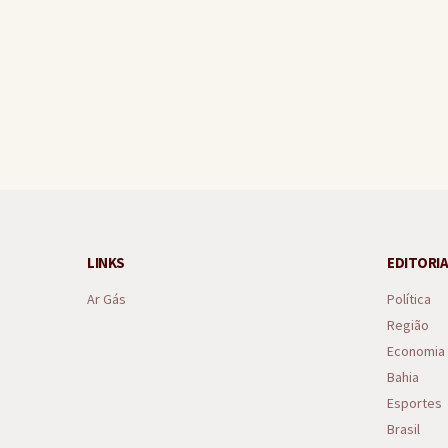
Ganduense ajuda a conter s
LINKS
EDITORIA
Ar Gás
Política
Região
Economia
Bahia
Esportes
Brasil