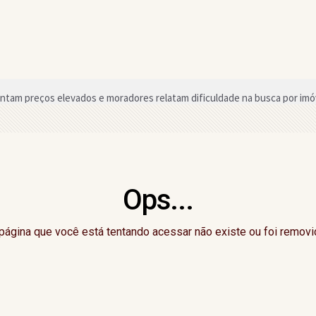
tam preços elevados e moradores relatam dificuldade na busca por imó
olas com melhores notas nos anos iniciais no ensino fundamental na regi
zem telejornal durante atividade educativa em Gandu
sso para quem vai tirar a primeira CNH na Bahia
Ops...
do Dia do Evangélico com atrações nacionais em setembro
nal nos anos iniciais e finais do ensino fundamental no Ideb
página que você está tentando acessar não existe ou foi removi
2026 começa neste domingo (9) com novo formato e mudanças no regu
o a deputado estadual da região declarou em bens ao TSE
 mostra transformação de cliente após prótese capilar