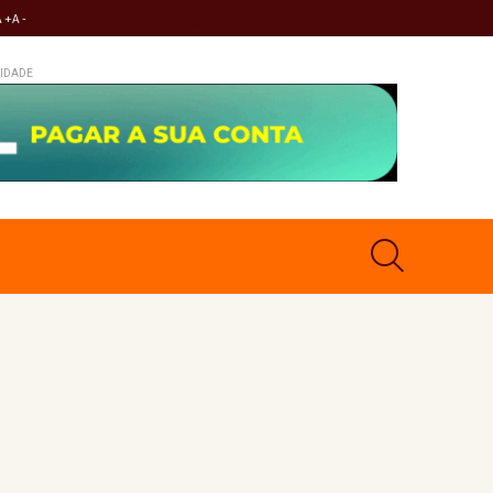
A +
A -
IDADE