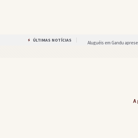
Aluguéis em Gandu apresen
ÚLTIMAS NOTÍCIAS
Confira o ranking das esc
Estudantes do EPJAI produ
Nova exigência muda proce
Gandu recebe celebração 
Gandu lidera ranking regio
A 
Campeonato Teolandense 
Veja quanto cada candidat
Barbeiro de Piraí do Norte