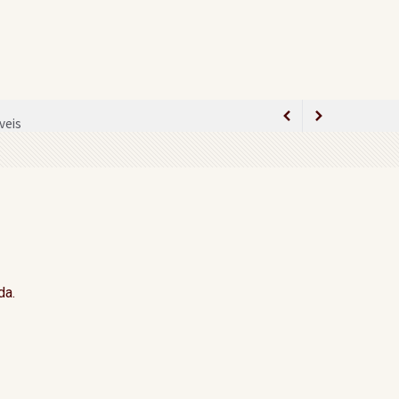
veis
ão
da.
lamento