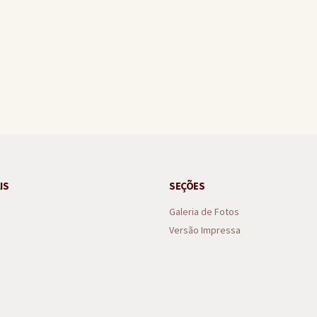
uspeito de tentativa de violência sexual em Arraial d’Ajuda
IS
SEÇÕES
Galeria de Fotos
Versão Impressa