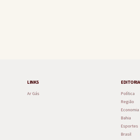
Gandu lidera ranking regio
LINKS
EDITORIA
Ar Gás
Política
Região
Economia
Bahia
Esportes
Brasil