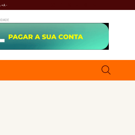
A +
A -
IDADE