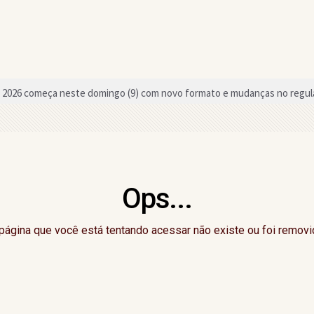
2026 começa neste domingo (9) com novo formato e mudanças no regu
o a deputado estadual da região declarou em bens ao TSE
neficiada com chamada pública para merenda escolar em Gandu
tura, equipes aceitam acordo e Campeonato de Bairros de Gandu é mant
Ops...
du promove 3ª edição do "CelebrAí CelebrAí" nesta quinta-feira; saiba
 cursos e oficinas gratuitas em Gandu
página que você está tentando acessar não existe ou foi removi
Senado pela Bahia, Delliana Ricelli critica falta de representatividade fe
ção do Campeonato de Bairros de Gandu; saiba o motivo
do Dia do Evangélico com atrações nacionais em setembro