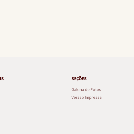
nal nos anos iniciais e finais do ensino fundamental no Ideb
IS
SEÇÕES
Galeria de Fotos
Versão Impressa