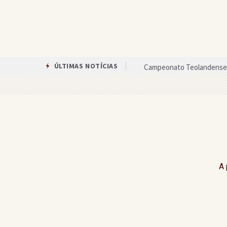
Campeonato Teolandense 
ÚLTIMAS NOTÍCIAS
Veja quanto cada candidat
Agricultura familiar é be
Após reunião com a prefei
Assembleia de Deus em Gan
Circuito das Artes oferece
A 
Única mulher candidata ao 
Equipes anunciam paralisa
Gandu recebe celebração 