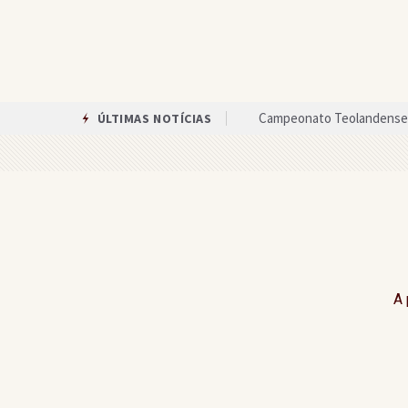
Campeonato Teolandense 
ÚLTIMAS NOTÍCIAS
Veja quanto cada candidat
Agricultura familiar é be
Após reunião com a prefei
Assembleia de Deus em Gan
Circuito das Artes oferece
A 
Única mulher candidata ao 
Equipes anunciam paralisa
Gandu recebe celebração 