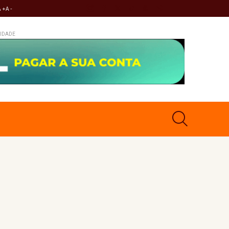
A +
A -
IDADE