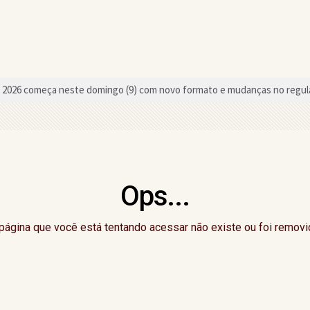
2026 começa neste domingo (9) com novo formato e mudanças no regu
o a deputado estadual da região declarou em bens ao TSE
neficiada com chamada pública para merenda escolar em Gandu
tura, equipes aceitam acordo e Campeonato de Bairros de Gandu é mant
Ops...
du promove 3ª edição do "CelebrAí CelebrAí" nesta quinta-feira; saiba
 cursos e oficinas gratuitas em Gandu
página que você está tentando acessar não existe ou foi removi
Senado pela Bahia, Delliana Ricelli critica falta de representatividade fe
ção do Campeonato de Bairros de Gandu; saiba o motivo
do Dia do Evangélico com atrações nacionais em setembro