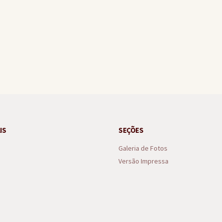
nal nos anos iniciais e finais do ensino fundamental no Ideb
IS
SEÇÕES
Galeria de Fotos
Versão Impressa