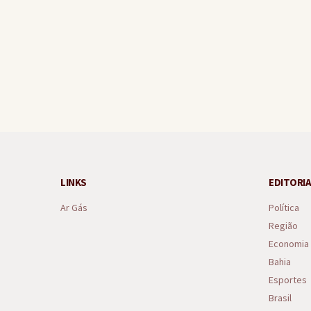
Gandu lidera ranking regio
LINKS
EDITORIA
Ar Gás
Política
Região
Economia
Bahia
Esportes
Brasil