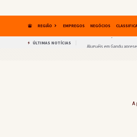
REGIÃO
EMPREGOS
NEGÓCIOS
CLASSIFIC
Aluguéis em Gandu apresen
ÚLTIMAS NOTÍCIAS
Confira o ranking das esc
Estudantes do EPJAI produ
Nova exigência muda proce
Gandu recebe celebração 
Gandu lidera ranking regio
A 
Campeonato Teolandense 
Veja quanto cada candidat
Barbeiro de Piraí do Norte