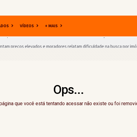
ADOS
VÍDEOS
+ MAIS
tam preços elevados e moradores relatam dificuldade na busca por imó
olas com melhores notas nos anos iniciais no ensino fundamental na regi
zem telejornal durante atividade educativa em Gandu
sso para quem vai tirar a primeira CNH na Bahia
Ops...
do Dia do Evangélico com atrações nacionais em setembro
nal nos anos iniciais e finais do ensino fundamental no Ideb
página que você está tentando acessar não existe ou foi removi
2026 começa neste domingo (9) com novo formato e mudanças no regu
o a deputado estadual da região declarou em bens ao TSE
 mostra transformação de cliente após prótese capilar