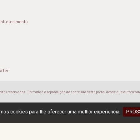
 Entretenimento
s
rter
reitos reservados - Permitida a reprodução do conteúdo deste portal desde que autorizad
os cookies para lhe oferecer uma melhor experiência.
PROS