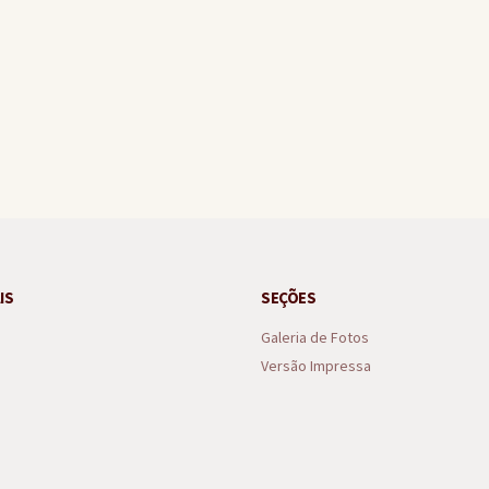
uspeito de tentativa de violência sexual em Arraial d’Ajuda
IS
SEÇÕES
Galeria de Fotos
Versão Impressa