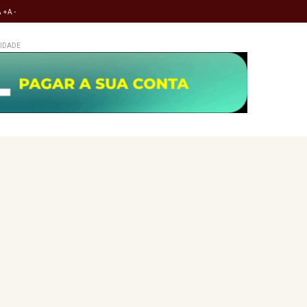
A +
A -
IDADE