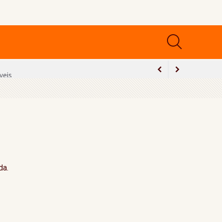
veis
ão
da.
lamento