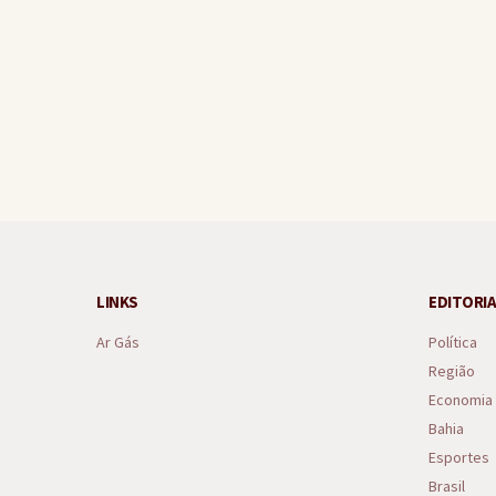
Ganduense ajuda a conter s
LINKS
EDITORIA
Ar Gás
Política
Região
Economia
Bahia
Esportes
Brasil