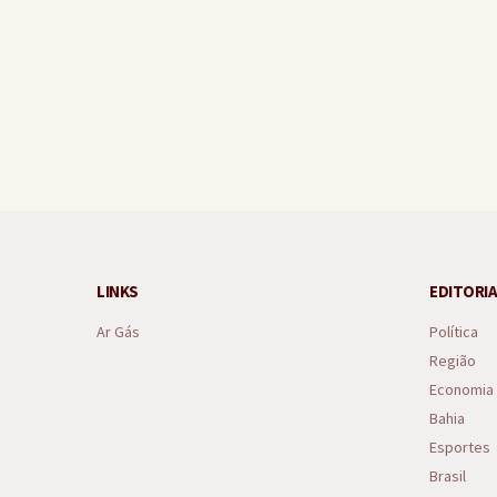
Após reunião com a prefei
LINKS
EDITORIA
Ar Gás
Política
Região
Economia
Bahia
Esportes
Brasil