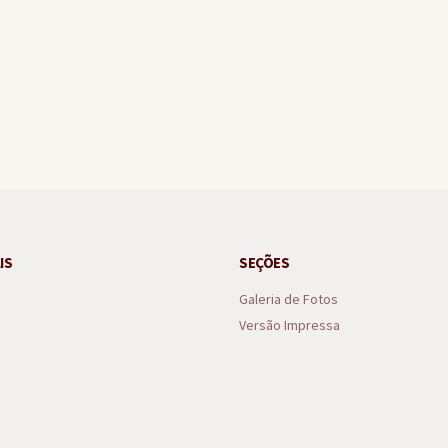
tura, equipes aceitam acordo e Campeonato de Bairros de Gandu é mant
IS
SEÇÕES
Galeria de Fotos
Versão Impressa