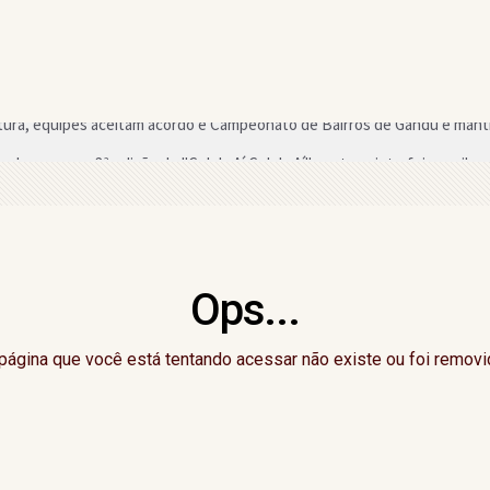
du promove 3ª edição do "CelebrAí CelebrAí" nesta quinta-feira; saiba
 cursos e oficinas gratuitas em Gandu
Senado pela Bahia, Delliana Ricelli critica falta de representatividade fe
ção do Campeonato de Bairros de Gandu; saiba o motivo
Ops...
perar R$ 350 na região com valorização do mercado
 de integrar grupo criminoso responsável por fraudes fundiárias na Bah
página que você está tentando acessar não existe ou foi removi
mprir medida protetiva e agredir ex-companheira em Santo Estêvão
Bacharelados Interdisciplinares voltam a ser alvo de discussão na Justi
neficiada com chamada pública para merenda escolar em Gandu