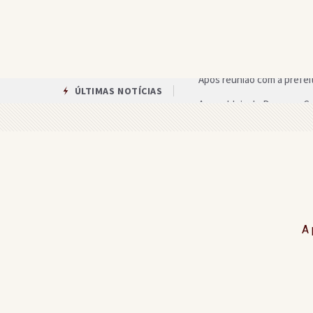
Assembleia de Deus em Gan
ÚLTIMAS NOTÍCIAS
Circuito das Artes oferece
Única mulher candidata ao 
Equipes anunciam paralisa
Arroba do cacau volta a su
Advogado é preso suspeito
A 
Homem é preso após descu
Cotas para estudantes dos 
Agricultura familiar é be