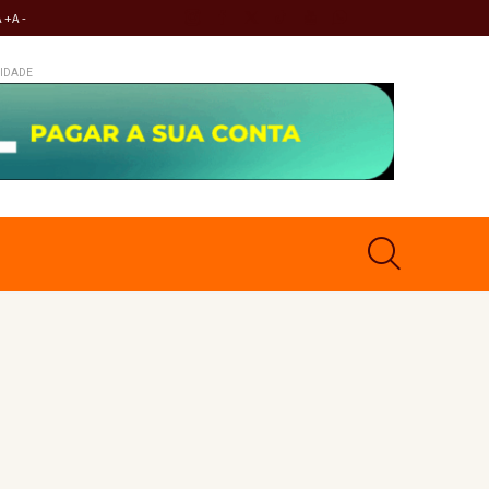
A +
A -
IDADE